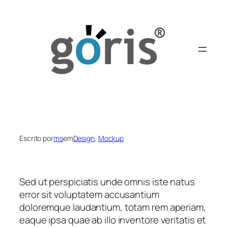
Saltar
para
o
conteúdo
Escrito por
ms
em
Design
, 
Mockup
Sed ut perspiciatis unde omnis iste natus
error sit voluptatem accusantium
doloremque laudantium, totam rem aperiam,
eaque ipsa quae ab illo inventore veritatis et