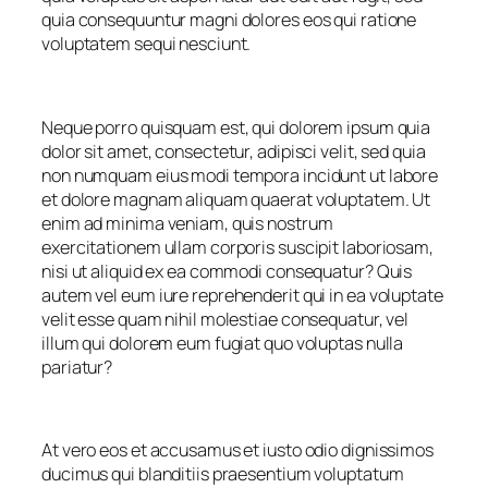
quia consequuntur magni dolores eos qui ratione
voluptatem sequi nesciunt.
Neque porro quisquam est, qui dolorem ipsum quia
dolor sit amet, consectetur, adipisci velit, sed quia
non numquam eius modi tempora incidunt ut labore
et dolore magnam aliquam quaerat voluptatem. Ut
enim ad minima veniam, quis nostrum
exercitationem ullam corporis suscipit laboriosam,
nisi ut aliquid ex ea commodi consequatur? Quis
autem vel eum iure reprehenderit qui in ea voluptate
velit esse quam nihil molestiae consequatur, vel
illum qui dolorem eum fugiat quo voluptas nulla
pariatur?
At vero eos et accusamus et iusto odio dignissimos
ducimus qui blanditiis praesentium voluptatum