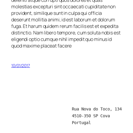
molestias excepturi sint occaecati cupiditate non
provident, similique sunt in culpa qui officia
deserunt mollitia animi, id est laborum et dolorum
fuga. Et harum quidem rerum facilis est et expedita
distinctio. Nam libero tempore, cum soluta nobis est
eligendi optio cumque nihil impedit quo minus id
quod maxime placeat facere
10/01/2017
Rua Nova do Toco, 134
4510-350 SP Cova
Portugal