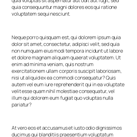
quia voluptas sit aspernatur aut odit aut fugit, sed
quia consequuntur magni dolores eos qui ratione
voluptatem sequi nesciunt.
Neque porro quisquam est, qui dolorem ipsum quia
dolor sit amet, consectetur, adipisci velit, sed quia
non numquam eius modi tempora incidunt ut labore
et dolore magnam aliquam quaerat voluptatem. Ut
enim ad minima veniam, quis nostrum
exercitationem ullam corporis suscipit laboriosam,
nisi ut aliquid ex ea commodi consequatur? Quis
autem vel eum iure reprehenderit qui in ea voluptate
velit esse quam nihil molestiae consequatur, vel
illum qui dolorem eum fugiat quo voluptas nulla
pariatur?
At vero eos et accusamus et iusto odio dignissimos
ducimus qui blanditiis praesentium voluptatum