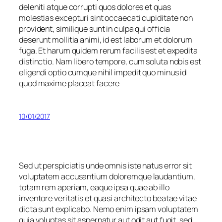
deleniti atque corrupti quos dolores et quas
molestias excepturi sint occaecati cupiditate non
provident, similique sunt in culpa qui officia
deserunt mollitia animi, id est laborum et dolorum
fuga. Et harum quidem rerum facilis est et expedita
distinctio. Nam libero tempore, cum soluta nobis est
eligendi optio cumque nihil impedit quo minus id
quod maxime placeat facere
10/01/2017
Sed ut perspiciatis unde omnis iste natus error sit
voluptatem accusantium doloremque laudantium,
totam rem aperiam, eaque ipsa quae ab illo
inventore veritatis et quasi architecto beatae vitae
dicta sunt explicabo. Nemo enim ipsam voluptatem
quia voluptas sit aspernatur aut odit aut fugit, sed