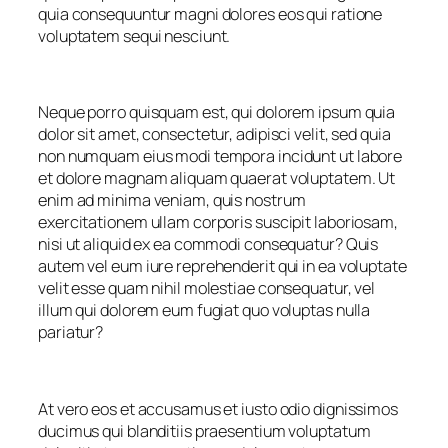
quia consequuntur magni dolores eos qui ratione
voluptatem sequi nesciunt.
Neque porro quisquam est, qui dolorem ipsum quia
dolor sit amet, consectetur, adipisci velit, sed quia
non numquam eius modi tempora incidunt ut labore
et dolore magnam aliquam quaerat voluptatem. Ut
enim ad minima veniam, quis nostrum
exercitationem ullam corporis suscipit laboriosam,
nisi ut aliquid ex ea commodi consequatur? Quis
autem vel eum iure reprehenderit qui in ea voluptate
velit esse quam nihil molestiae consequatur, vel
illum qui dolorem eum fugiat quo voluptas nulla
pariatur?
At vero eos et accusamus et iusto odio dignissimos
ducimus qui blanditiis praesentium voluptatum