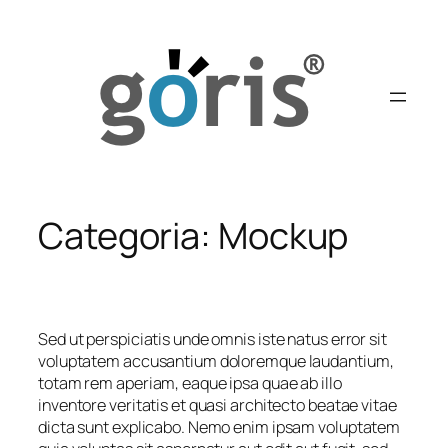
Saltar
para
o
conteúdo
Categoria:
Mockup
Sed ut perspiciatis unde omnis iste natus error sit
voluptatem accusantium doloremque laudantium,
totam rem aperiam, eaque ipsa quae ab illo
inventore veritatis et quasi architecto beatae vitae
dicta sunt explicabo. Nemo enim ipsam voluptatem