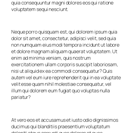
quia consequuntur magni dolores eos qui ratione
voluptatem sequi nesciunt.
Neque porro quisquam est, qui dolorem ipsum quia
dolor sit amet, consectetur, adipisci velit, sed quia
non numquam eius modi tempora incidunt ut labore
et dolore magnam aliquam quaerat voluptatem. Ut
enim ad minima veniam, quis nostrum
exercitationem ullam corporis suscipit laboriosam,
nisi ut aliquid ex ea commodi consequatur? Quis
autem vel eum iure reprehenderit qui in ea voluptate
velit esse quam nihil molestiae consequatur, vel
illum qui dolorem eum fugiat quo voluptas nulla
pariatur?
At vero eos et accusamus et iusto odio dignissimos
ducimus qui blanditiis praesentium voluptatum
deleniti atque corrupti quos dolores et quas