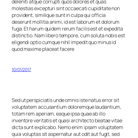
deleniti atque corrupti quos dolores et quas
molestias excepturi sint occaecati cupiditate non
provident, similique sunt in culpa qui officia
deserunt mollitia animi, id est laborum et dolorum
fuga. Et harum quidem rerum facilis est et expedita
distinctio. Nam libero tempore, cum soluta nobis est
eligendi optio cumque nihil impedit quo minus id
quod maxime placeat facere
10/01/2017
Sed ut perspiciatis unde omnis iste natus error sit
voluptatem accusantium doloremque laudantium,
totam rem aperiam, eaque ipsa quae ab illo
inventore veritatis et quasi architecto beatae vitae
dicta sunt explicabo. Nemo enim ipsam voluptatem
quia voluptas sit aspernatur aut odit aut fugit, sed