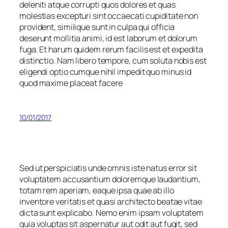
deleniti atque corrupti quos dolores et quas
molestias excepturi sint occaecati cupiditate non
provident, similique sunt in culpa qui officia
deserunt mollitia animi, id est laborum et dolorum
fuga. Et harum quidem rerum facilis est et expedita
distinctio. Nam libero tempore, cum soluta nobis est
eligendi optio cumque nihil impedit quo minus id
quod maxime placeat facere
10/01/2017
Sed ut perspiciatis unde omnis iste natus error sit
voluptatem accusantium doloremque laudantium,
totam rem aperiam, eaque ipsa quae ab illo
inventore veritatis et quasi architecto beatae vitae
dicta sunt explicabo. Nemo enim ipsam voluptatem
quia voluptas sit aspernatur aut odit aut fugit, sed