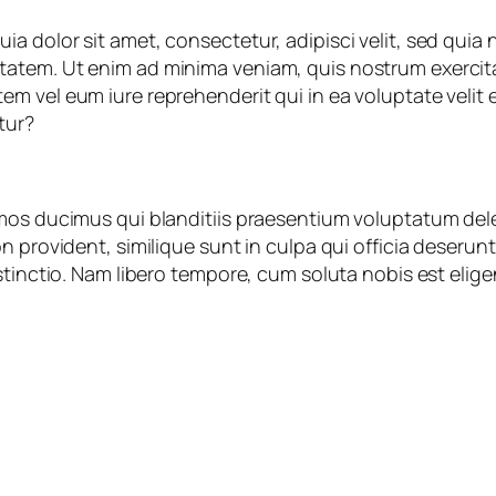
ia dolor sit amet, consectetur, adipisci velit, sed qu
atem. Ut enim ad minima veniam, quis nostrum exercitat
m vel eum iure reprehenderit qui in ea voluptate velit 
tur?
mos ducimus qui blanditiis praesentium voluptatum dele
 provident, similique sunt in culpa qui officia deserunt
stinctio. Nam libero tempore, cum soluta nobis est elig