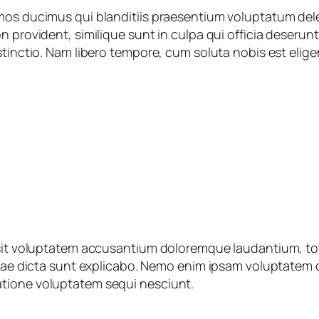
mos ducimus qui blanditiis praesentium voluptatum dele
 provident, similique sunt in culpa qui officia deserunt
stinctio. Nam libero tempore, cum soluta nobis est elig
r sit voluptatem accusantium doloremque laudantium, to
itae dicta sunt explicabo. Nemo enim ipsam voluptatem qu
atione voluptatem sequi nesciunt.