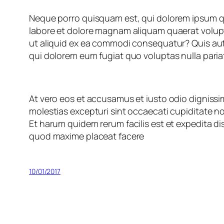
Neque porro quisquam est, qui dolorem ipsum qu
labore et dolore magnam aliquam quaerat volupt
ut aliquid ex ea commodi consequatur? Quis aute
qui dolorem eum fugiat quo voluptas nulla paria
At vero eos et accusamus et iusto odio dignissi
molestias excepturi sint occaecati cupiditate non
Et harum quidem rerum facilis est et expedita di
quod maxime placeat facere
10/01/2017