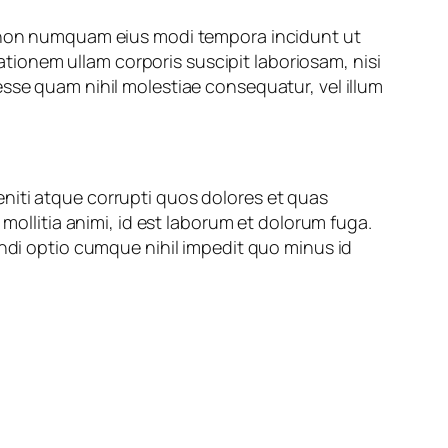
ia non numquam eius modi tempora incidunt ut
ionem ullam corporis suscipit laboriosam, nisi
esse quam nihil molestiae consequatur, vel illum
niti atque corrupti quos dolores et quas
 mollitia animi, id est laborum et dolorum fuga.
endi optio cumque nihil impedit quo minus id