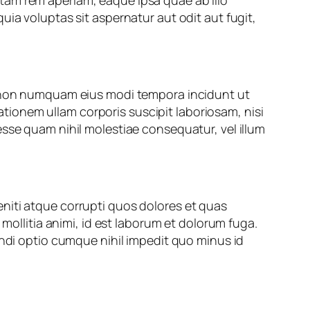
tam rem aperiam, eaque ipsa quae ab illo
ia voluptas sit aspernatur aut odit aut fugit,
ia non numquam eius modi tempora incidunt ut
ionem ullam corporis suscipit laboriosam, nisi
esse quam nihil molestiae consequatur, vel illum
niti atque corrupti quos dolores et quas
 mollitia animi, id est laborum et dolorum fuga.
endi optio cumque nihil impedit quo minus id