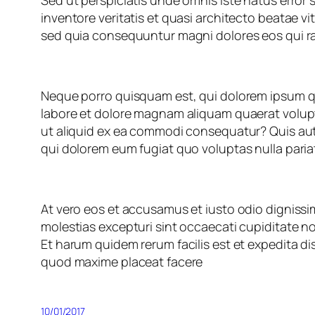
Sed ut perspiciatis unde omnis iste natus erro
inventore veritatis et quasi architecto beatae v
sed quia consequuntur magni dolores eos qui r
Neque porro quisquam est, qui dolorem ipsum qu
labore et dolore magnam aliquam quaerat volupt
ut aliquid ex ea commodi consequatur? Quis aute
qui dolorem eum fugiat quo voluptas nulla paria
At vero eos et accusamus et iusto odio dignissi
molestias excepturi sint occaecati cupiditate non
Et harum quidem rerum facilis est et expedita di
quod maxime placeat facere
10/01/2017