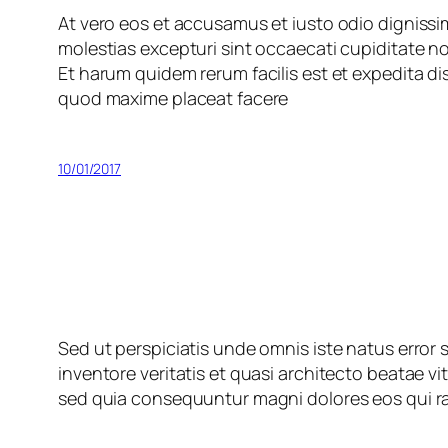
At vero eos et accusamus et iusto odio dignissi
molestias excepturi sint occaecati cupiditate non
Et harum quidem rerum facilis est et expedita di
quod maxime placeat facere
10/01/2017
Sed ut perspiciatis unde omnis iste natus erro
inventore veritatis et quasi architecto beatae v
sed quia consequuntur magni dolores eos qui r