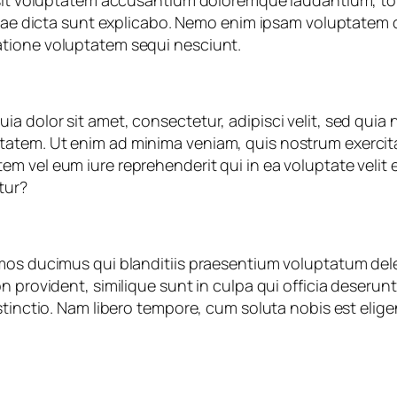
r sit voluptatem accusantium doloremque laudantium, to
itae dicta sunt explicabo. Nemo enim ipsam voluptatem qu
atione voluptatem sequi nesciunt.
ia dolor sit amet, consectetur, adipisci velit, sed qu
atem. Ut enim ad minima veniam, quis nostrum exercitat
m vel eum iure reprehenderit qui in ea voluptate velit 
tur?
mos ducimus qui blanditiis praesentium voluptatum dele
 provident, similique sunt in culpa qui officia deserunt
stinctio. Nam libero tempore, cum soluta nobis est elig